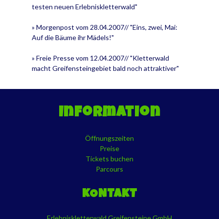
testen neuen Erlebniskletterwald"
» Morgenpost vom 28.04.2007// "Eins, zwei, Mai:
Auf die Bäume ihr Mädels!"
» Freie Presse vom 12.04.2007// "Kletterwald
macht Greifensteingebiet bald noch attraktiver"
Information
Öffnungszeiten
Preise
Tickets buchen
Parcours
KONTAKT
Erlebniskletterwald Greifensteine GmbH